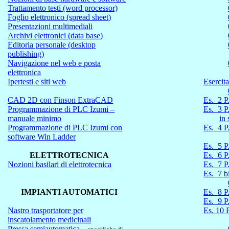
Trattamento testi (word processor)
Foglio elettronico (spread
sheet
)
Presentazioni multimediali
Archivi elettronici (data base)
Editoria personale (desktop
publishing)
Navigazione nel web e posta
elettronica
Ipertesti e siti web
Esercita
CAD 2D con
Finson
ExtraCAD
Es.
2
P
Programmazione di PLC Izumi –
Es.
3
P.
manuale minimo
in 
Programmazione di PLC Izumi con
Es.
4
P
software
Win
Ladder
Es.
5
P
ELETTROTECNICA
Es.
6
P
Nozioni basilari di elettrotecnica
Es.
7
P
Es.
7 b
IMPIANTI AUTOMATICI
Es.
8
P
Es.
9
P
Nastro trasportatore per
Es. 10
P
inscatolamento medicinali
Pressa semiautomatica
–