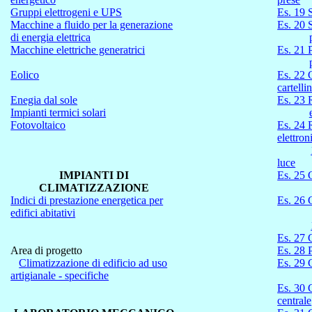
Gruppi elettrogeni e UPS
Es. 19 
Macchine a fluido per la generazione
Es. 20 S
di energia elettrica
Macchine elettriche generatrici
Es. 21 P
Eolico
Es. 22 
cartellin
Enegia
dal sole
Es. 23 
Impianti termici solari
Fotovoltaico
Es. 24 
elettron
luce
IMPIANTI DI
Es. 25 G
CLIMATIZZAZIONE
Indici di prestazione energetica per
Es. 26 
edifici abitativi
Es. 27 
Area di progetto
Es. 28 P
Climatizzazione di edificio ad uso
Es. 29 
artigianale - specifiche
Es. 30 
centrale