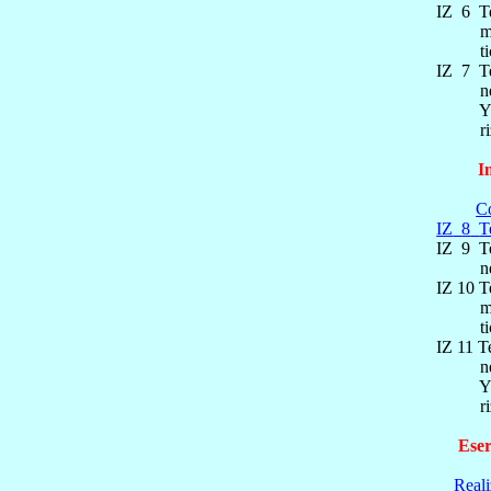
IZ
6
T
m
t
IZ
7
T
n
Y
r
I
Co
IZ
8
T
IZ
9
T
n
IZ 10
T
m
t
IZ 11
T
n
Y
r
Eser
Reali