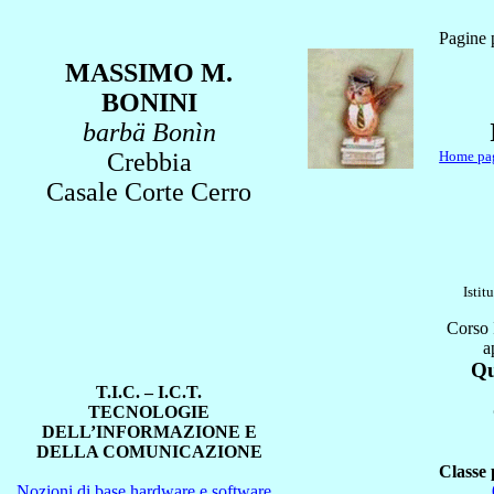
Pagine 
MASSIMO M.
BONINI
barbä
Bonìn
Crebbia
Home pa
Casale Corte Cerro
Istit
Corso 
a
Qu
T.I.C. – I.C.T.
TECNOLOGIE
DELL’INFORMAZIONE E
DELLA COMUNICAZIONE
Classe
Nozioni di base hardware e software