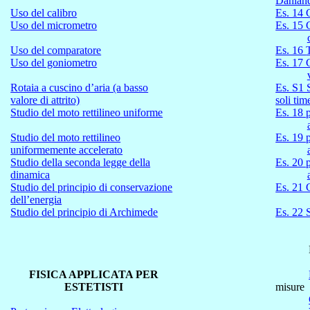
Dahlan
Uso del calibro
Es. 14
Uso del micrometro
Es. 15
Uso del comparatore
Es. 16
Uso del goniometro
Es. 17 
Rotaia a cuscino d’aria (a basso
Es. S1 
valore di attrito)
soli tim
Studio del moto rettilineo uniforme
Es. 18 
Studio del moto rettilineo
Es. 19 
uniformemente accelerato
Studio della seconda legge della
Es. 20 
dinamica
Studio del principio di conservazione
Es. 21 
dell’energia
Studio del principio di Archimede
Es. 22 
FISICA APPLICATA PER
ESTETISTI
misure