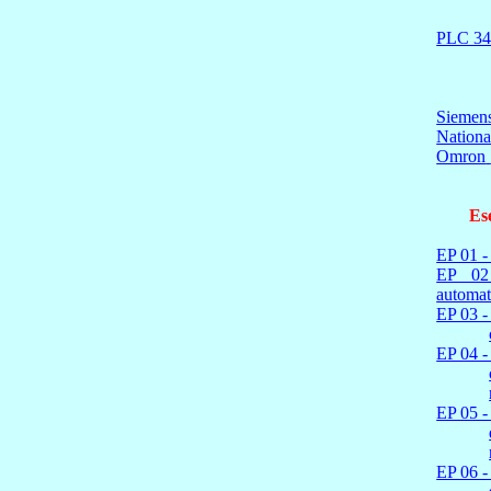
PLC 3
Siemen
Nationa
Omron
Es
EP 01 
EP 02
automat
EP 03 -
EP 04 -
EP 05 -
EP 06 -