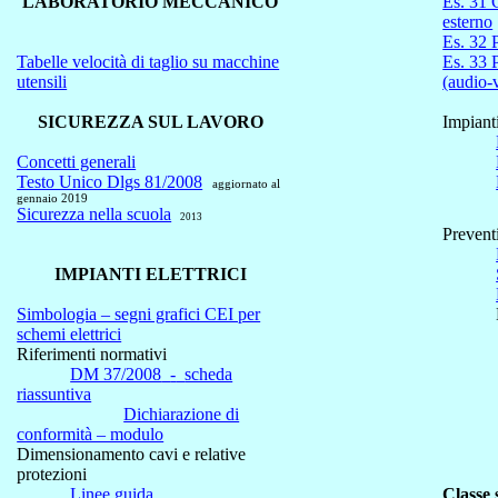
LABORATORIO MECCANICO
Es. 31 
esterno
Es. 32 P
Tabelle velocità di taglio su macchine
Es. 33 P
utensili
(audio-
SICUREZZA SUL LAVORO
Impianti
Concetti generali
Testo Unico Dlgs 81/2008
aggiornato al
gennaio 2019
Sicurezza nella scuola
2013
Prevent
IMPIANTI ELETTRICI
Simbologia – segni grafici CEI per
schemi elettrici
Riferimenti normativi
DM 37/2008
-
scheda
riassuntiva
Dichiarazione di
conformità – modulo
Dimensionamento cavi e relative
protezioni
Linee guida
Classe