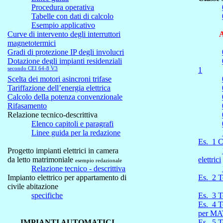
Procedura operativa
Tabelle con dati di calcolo
Esempio applicativo
Curve di intervento degli interruttori
A
magnetotermici
Gradi di protezione IP degli involucri
Dotazione degli impianti residenziali
secondo CEI 64-8 V3
1
Scelta dei motori asincroni trifase
Tariffazione dell’energia elettrica
Calcolo della potenza convenzionale
Rifasamento
Relazione tecnico-descrittiva
Elenco capitoli e paragrafi
Linee guida per la redazione
Es.
1 C
Progetto impianti elettrici in camera
da letto matrimoniale
elettrici
esempio redazionale
Relazione tecnico - descrittiva
Impianto elettrico per appartamento di
Es.
2
T
civile abitazione
specifiche
Es.
3
T
Es.
4
T
per MA
IMPIANTI AUTOMATICI
Es.
5
T