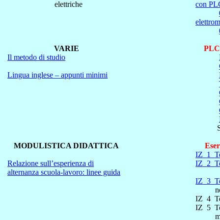
elettriche
con PL
elettro
VARIE
PLC 
Il metodo di studio
Lingua inglese – appunti minimi
MODULISTICA DIDATTICA
Eser
IZ
1
T
Relazione sull’esperienza di
IZ
2
T
alternanza scuola-lavoro: linee guida
IZ
3
T
n
IZ
4
T
IZ
5
T
m