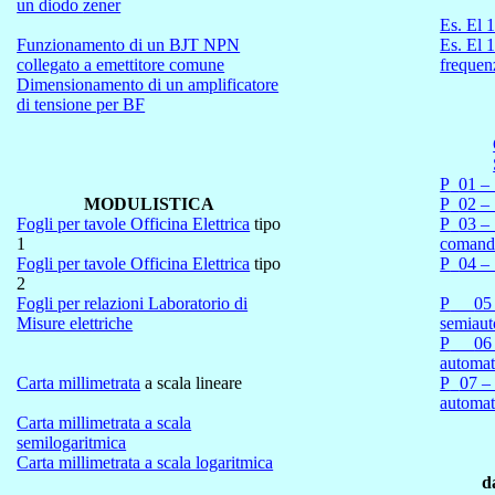
un diodo
zener
Es. El 1
Funzionamento di un BJT NPN
Es. El 1
collegato a emettitore comune
frequen
Dimensionamento di un amplificatore
di tensione per BF
P
01 –
MODULISTICA
P
02 –
Fogli per tavole Officina Elettrica
tipo
P
03 –
1
comando
Fogli per tavole Officina Elettrica
tipo
P
04 –
2
Fogli per relazioni Laboratorio di
P
05
Misure elettriche
semiaut
P
06
automat
Carta millimetrata
a scala lineare
P
07 –
automat
Carta millimetrata a scala
semilogaritmica
Carta millimetrata a scala logaritmica
d